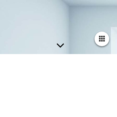
» Ein Bild sagt mehr als tausend Worte «
Erhalte einen kleinen Einblick: