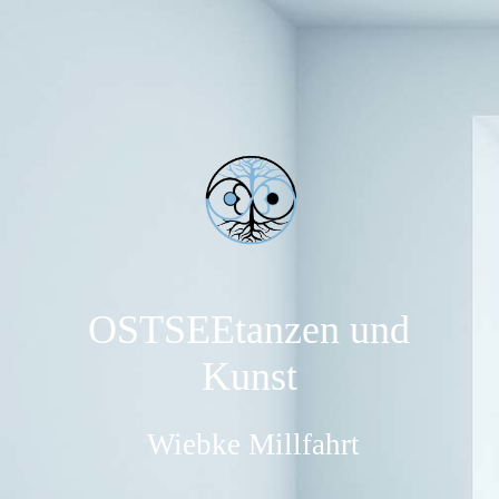
OSTSEEtanzen und
Kunst
Wiebke Millfahrt